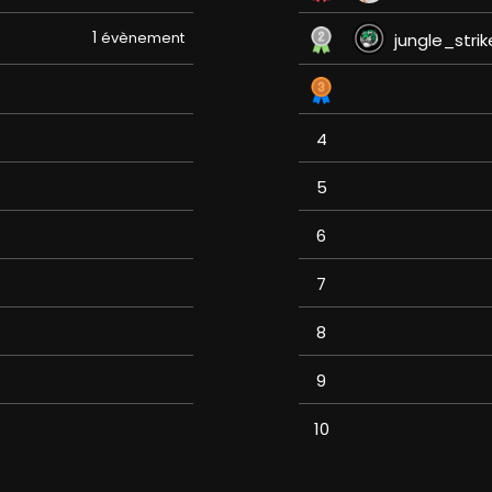
1
évènement
jungle_strik
4
5
6
7
8
9
10