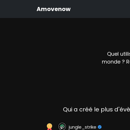
Amovenow
Quel util
monde ? Re
Qui a créé le plus d'é
jungle_strike