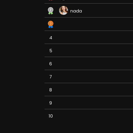
nada
4
5
6
7
8
9
10